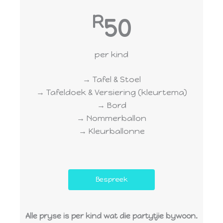
R
50
per kind
→ Tafel & Stoel
→ Tafeldoek & Versiering (kleurtema)
→ Bord
→ Nommerballon
→ Kleurballonne
Bespreek
Alle pryse is per kind wat die partytjie bywoon.