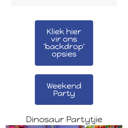
Kliek hier
vir ons
'backdrop'
opsies
Weekend
Party
Dinosaur Partytjie