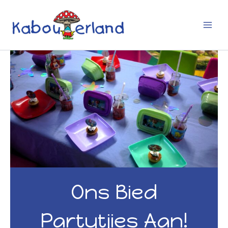
Skip
to
content
Ons Bied
Partytjies Aan!