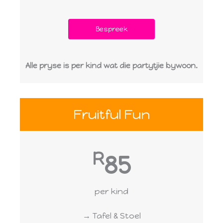
Bespreek
Alle pryse is per kind wat die partytjie bywoon.
Fruitful Fun
R
85
per kind
→ Tafel & Stoel