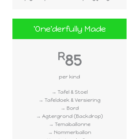
'One'derfully Made
R
85
per kind
→ Tafel & Stoel
→ Tafeldoek & Versiering
→ Bord
→ Agtergrond (Backdrop)
→ Temaballonne
→ Nommerballon