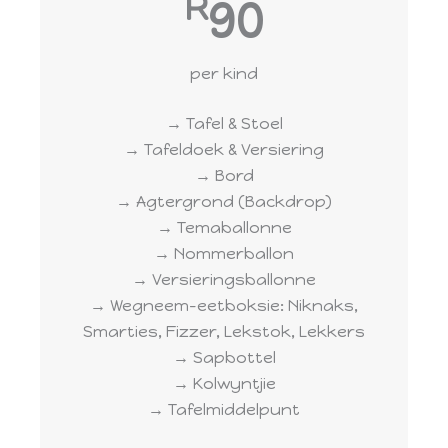
R
90
per kind
→ Tafel & Stoel
→ Tafeldoek & Versiering
→ Bord
→ Agtergrond (Backdrop)
→ Temaballonne
→ Nommerballon
→ Versieringsballonne
→ Wegneem-eetboksie: Niknaks,
Smarties, Fizzer, Lekstok, Lekkers
→ Sapbottel
→ Kolwyntjie
→ Tafelmiddelpunt