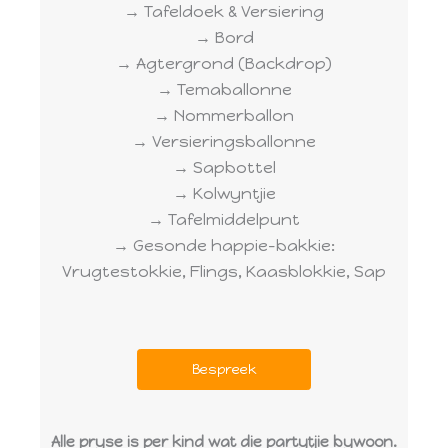
→ Tafeldoek & Versiering
→ Bord
→ Agtergrond (Backdrop)
→ Temaballonne
→ Nommerballon
→ Versieringsballonne
→ Sapbottel
→ Kolwyntjie
→ Tafelmiddelpunt
→ Gesonde happie-bakkie:
Vrugtestokkie, Flings, Kaasblokkie, Sap
Bespreek
Alle pryse is per kind wat die partytjie bywoon.