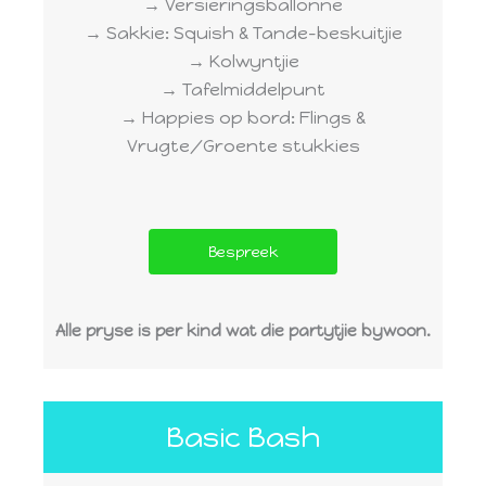
→ Versieringsballonne
→ Sakkie: Squish & Tande-beskuitjie
→ Kolwyntjie
→ Tafelmiddelpunt
→ Happies op bord: Flings &
Vrugte/Groente stukkies
Bespreek
Alle pryse is per kind wat die partytjie bywoon.
Basic Bash