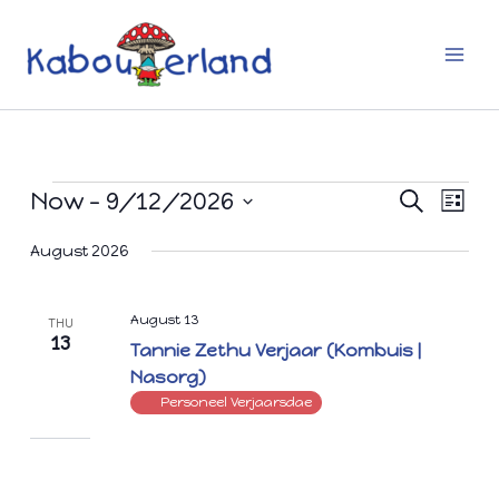
Skip
to
content
Events
Now
 - 
9/12/2026
Events
Even
Search
List
Search
Views
Select
and
Navig
date.
August 2026
Views
Navigation
August 13
THU
13
Tannie Zethu Verjaar (Kombuis |
Nasorg)
Personeel Verjaarsdae