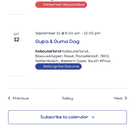
Personeel Verjaarsdae
September 12 @ 9:00 am
-
12:00 pm
SAT
12
Oupa & Ouma Dag
Kabouterland
Kabouterland,
Blaauwklippen Road, Paradskloof, 7600,
Stellenbosch, Western Cape, South Africa
Belangrike Datums
Events
Events
Previous
Today
Next
Subscribe to calendar