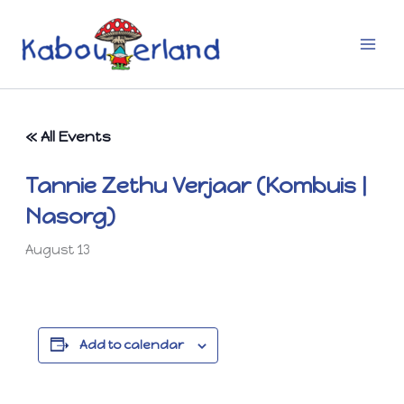
Skip
to
content
« All Events
Tannie Zethu Verjaar (Kombuis |
Nasorg)
August 13
Add to calendar